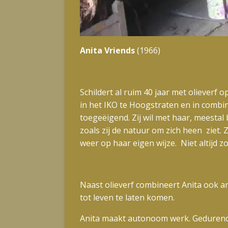
Anita Vriends
(1966)
Schildert al ruim 40 jaar met olieverf 
in het IKO te Hoogstraten en in combin
toegeëigend. Zij wil met haar, meesta
zoals zij de natuur om zich heen ziet
weer op haar eigen wijze. Niet altijd zoa
Naast olieverf combineert Anita ook a
tot leven te laten komen.
Anita maakt autonoom werk. Gedurende 