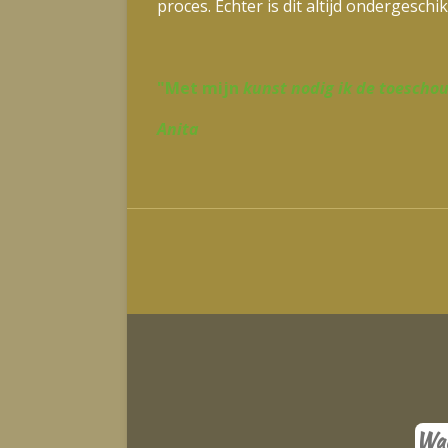
proces. Echter is dit altijd ondergesch
"Met mijn
kunst nodig ik de toeschou
Anita
Waa