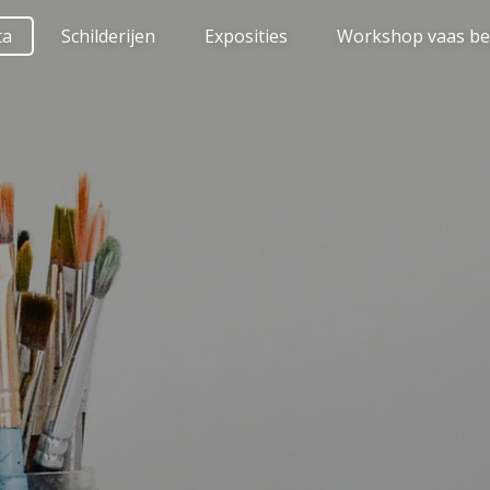
ta
Schilderijen
Exposities
Workshop vaas be