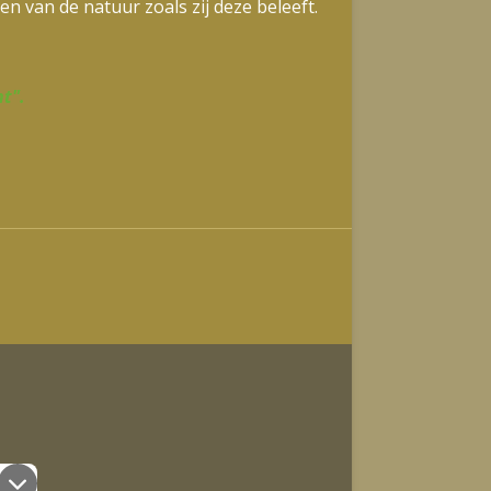
en van de natuur zoals zij deze beleeft.
t".