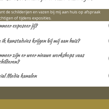
unt de schilderijen en vazen bij mij aan huis op afspraak
chtigen of tijdens exposities.
neer exposeer jij?
ik kunstadvies krijgen bij mij aan huis?
neer zijn er weer nieuwe workshops vaas
childeren?
ial Media kanalen