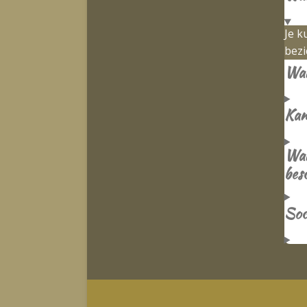
Je k
bezi
Wan
Kan 
Wan
bes
Soc