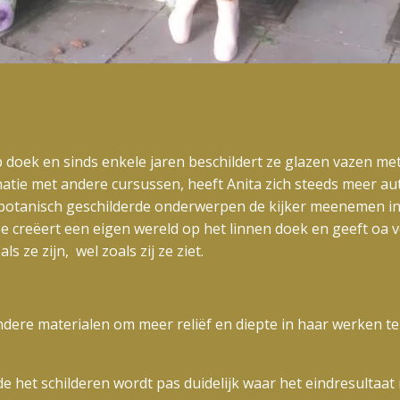
op doek en sinds enkele jaren beschildert ze glazen vazen me
atie met andere cursussen, heeft Anita zich steeds meer aut
l botanisch geschilderde onderwerpen de kijker meenemen in
. Ze creëert een eigen wereld op het linnen doek en geeft o
ls ze zijn, wel zoals zij ze ziet.
ndere materialen om meer reliëf en diepte in haar werken t
het schilderen wordt pas duidelijk waar het eindresultaat n