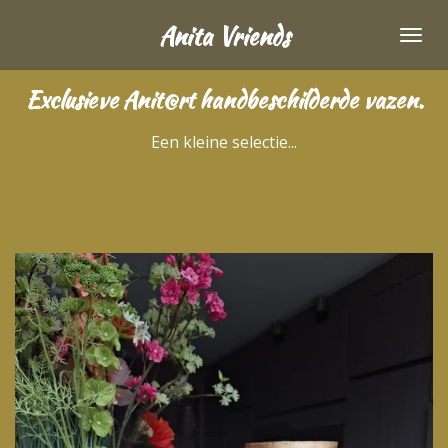
Ga
Anita Vriends
direct
naar
Exclusieve Anit@rt handbeschilderde vazen.
de
hoofdinhoud
Een kleine selectie...